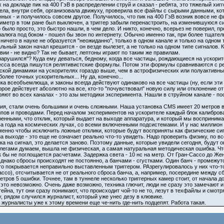
на докладе пик на 400 ГэВ в распределении струй и сказал - ребята, это тяжелый хиг
ела, внутри себя, организовала движуху, проверила все файлы с сырыми данными, ко
х - и получилось совсем другое. Получилось, что пик на 400 ГэВ возник вовсе не физ
иметр в том ране был выключен, а триггер забыли перенастроить, на изменившуюся си
было просто, это быстро нашли, в чем дело. И никто, конечно, всерьез не поверил, пр
рналюга под боком - пошел бы звон по интернету. Обычно именно так, при более тщате
ичего в науке не образуется "неожиданно", только в одном канале и только на одном ти
ьный закон начал крешится - он везде вылезет, а не только на одном типе сигналов. КА
ии - не видно? Так не бывает, лептоны играют по таким же правилам.
 нарушился"? Куда ему деваться, бедному, когда все частицы, рождающиеся на ускорит
есса всегда пишутся релятивистские формулы. Потом эти формулы сравниваются с ре
ской динамики на ускорителях гораздо выше, чем в астрофизических или полуактивн
более точных ускорительных... Ну да, конечно...
ика всеобъемлюща, и законы всегда действуют одинаково на все частицы (ну, если эт
рое действует абсолютно на все, кто-то "почувствовал" новую силу или отклонение от
ряют во всех каналах - это азы методики эксперимента. Нашли в струйном канале - п
я, стали очень большими и очень сложными. Наша установка CMS имеет 20 метров в диа
ипов и проводами. Перед началом экспериментов на ускорителе каждый блок калиброва
нными, что отклик, который выдает на выходе аппаратура, и который мы воспринимаем
ва года на космических лучах, со всеми включенными подсистемами. И у нас миллион 
нно чтобы исключить ложные отклики, которые будут восприняты как физические сигн
 на выходе - это еще не означает реально что-то увидеть. Надо проверить физику, по в
а на сигнал, это делается заново. Поэтому данные, которые увидели сегодня, будут о
ллегами думаем, вышла не физическая, а самая натуральная методическая ошибка. Что
к бы не поглощается расчетами. Задержка света - 10 нс на метр. От Гран-Сассо до Же
Однако сбросы происходят не постоянно, а банчами - сгустками. Один банч - промежут
сто покрывается неправильно выставленным триггером. РАзрегулировалось у них что-то
ссо), отсчитывается не от реального сброса банча, а, например, посередине между сб
етров 5 ошибки. Точнее, там в туннеле несколько триггерных камер стоит, от начала до
 это невозможно. Очень даже возможно, техника глючит, люди не сразу это замечают и
на, тут они сразу понимают, что происходит чой-то не то, лезут в техфайлы и смотрят
у, рядом случился журналист, который уже унес дезу в клювике.
 журналисты уже к этому времени еще че-нить где-нить подцепят. Работа такая.