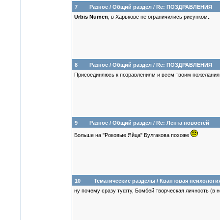
7
Разное
/
Общий раздел
/
Re: ПОЗДРАВЛЕНИЯ
Urbis Numen
, в Харькове не ограничились рисунком..
8
Разное
/
Общий раздел
/
Re: ПОЗДРАВЛЕНИЯ
Присоединяюсь к позравлениям и всем твоим пожеланиям
9
Разное
/
Общий раздел
/
Re: Лента новостей
Больше на "Роковые Яйца" Булгакова похоже
10
Тематические разделы
/
Квантовая психологи
ну почему сразу туфту, Бомбей творческая личность (в не