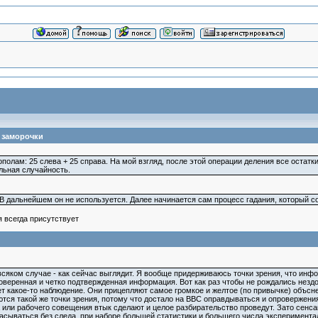
 заморочки
ополам: 25 слева + 25 справа. На мой взгляд, после этой операции деления все остатк
льная случайность.
 В дальнейшем он не используется. Далее начинается сам процесс гадания, который со
я всегда присутствует
о всяком случае - как сейчас выглядит. Я вообще придерживаюсь точки зрения, что и
роверенная и четко подтвержденная информация. Вот как раз чтобы не рождались нездо
ет какое-то наблюдение. Они прицепляют самое громкое и желтое (по привычке) объсне
ся такой же точки зрения, потому что достало на ВВС оправдываться и опровержения 
 или рабочего совещения втык сделают и целое разбирательство проведут. Зато сенсац
сываться без следа, при наборе большей статистики и большего числа эксперименталь