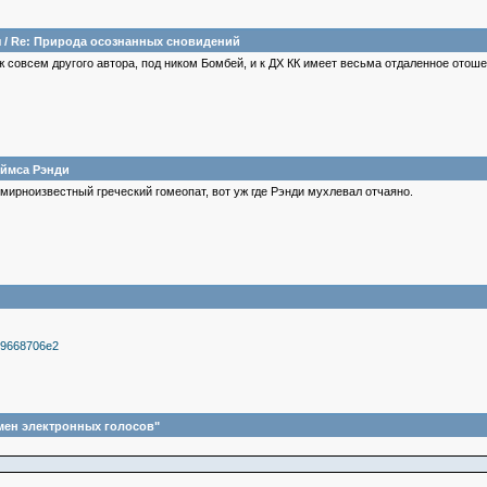
я
/
Re: Природа осознанных сновидений
аж совсем другого автора, под ником Бомбей, и к ДХ КК имеет весьма отдаленное отоше
еймса Рэнди
мирноизвестный греческий гомеопат, вот уж где Рэнди мухлевал отчаяно.
559668706e2
мен электронных голосов"