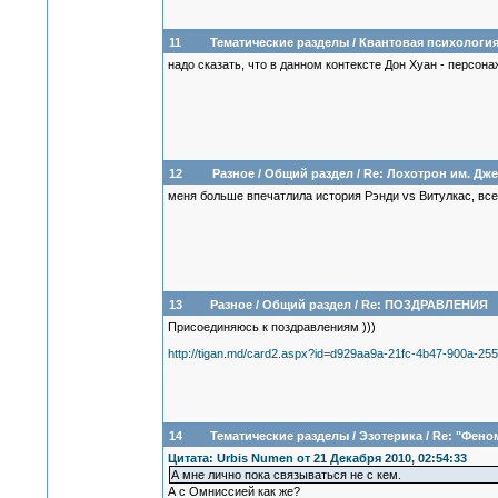
11
Тематические разделы
/
Квантовая психологи
надо сказать, что в данном контексте Дон Хуан - персон
12
Разное
/
Общий раздел
/
Re: Лохотрон им. Дж
меня больше впечатлила история Рэнди vs Витулкас, все
13
Разное
/
Общий раздел
/
Re: ПОЗДРАВЛЕНИЯ
Присоединяюсь к поздравлениям )))
http://tigan.md/card2.aspx?id=d929aa9a-21fc-4b47-900a-2
14
Тематические разделы
/
Эзотерика
/
Re: "Фено
Цитата: Urbis Numen от 21 Декабря 2010, 02:54:33
А мне лично пока связываться не с кем.
А с Омниссией как же?