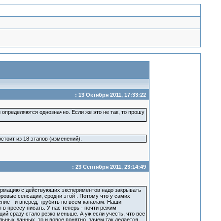
: 13 Октября 2011, 17:33:22
и определяются однозначно. Если же это не так, то прошу
стоит из 18 этапов (изменений).
: 23 Сентября 2011, 23:14:49
нформацию с действующих экспериментов надо закрывать
ровые сенсации, сродни этой . Потому что у самих
ние - и вперед, трубить по всем каналам. Наши
в прессу писать. У нас теперь - почти режим
ий сразу стало резко меньше. А уж если учесть, что все
ных данных, то и вовсе понятно, зачем так делается.