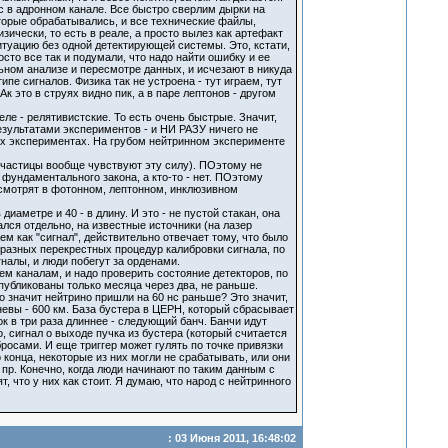
гс в адронном канале. Все быстро сверлим дырки на
торые обрабатывались, и все технические файлы,
ически, то есть в реале, а просто вылез как артефакт
туацию без одной детектирующей системы. Это, кстати,
осто все так и подумали, что надо найти ошибку и ее
льном анализе и пересмотре данных, и исчезают в никуда
пе сигналов. Физика так не устроена - тут играем, тут
к это в струях видно пик, а в паре лептонов - другом
еле - релятивистские. То есть очень быстрые. Значит,
зультатами экспериментов - и НИ РАЗУ ничего не
ых экспериментах. На грубом нейтринном эксперименте
и частицы вообще чувствуют эту силу). ПОэтому не
 фундаментального закона, а кто-то - нет. ПОэтому
осмотрят в фотонном, лептонном, инклюзивном
метре и 40 - в длину. И это - не пустой стакан, она
лся отдельно, на известные источники (на лазер
 как "сигнал", действительно отвечает тому, что было
разных перекрестных процедур калибровки сигнала, по
алы, и люди побегут за орденами.
сем каналам, и надо проверить состояние детекторов, по
публикованы только месяца через два, не раньше.
 значит нейтрино пришли на 60 нс раньше? Это значит,
невы - 600 км. База бустера в ЦЕРН, который сбрасывает
ок в три раза длиннее - следующий банч. Банчи идут
, сигнал о выходе пучка из бустера (который считается
росами. И еще триггер может гулять по точке привязки
 конца, некоторые из них могли не срабатывать, или они
 пр. Конечно, когда люди начинают по таким данным с
, что у них как стоит. Я думаю, что народ с нейтринного
: 03 Июня 2011, 16:48:02