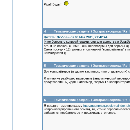
Pipa!! Будь!!!
4
Тематические разделы
/
Экстрасенсорика
/
Re:
Цитата: Любовь от 06 Мая 2011, 21:42:44
я не борюсь с копирайтерами, они для единства и борьб
ага, я не борюсь с ними - они необходимы для борьбы )))
Сама посуди - 12 прямых упоминаний "копирайтинга" в пос
наблюдается ))
5
Тематические разделы
/
Экстрасенсорика
/
Re:
Вот копирайтеров (в целом как класс, и по отдельности) с
Я лично не разбираю намерение (аналитический перепросм
представляешь, идея, например, "борьбы с копирайтерами,
6
Тематические разделы
/
Экстрасенсорика
/
Re:
Я писал в теме про карму
http://quantmag.ppole.ru/index
непроинтегрированного опыта), то, что не отрабатываетс
избавит от необходимости проживать это наяву.