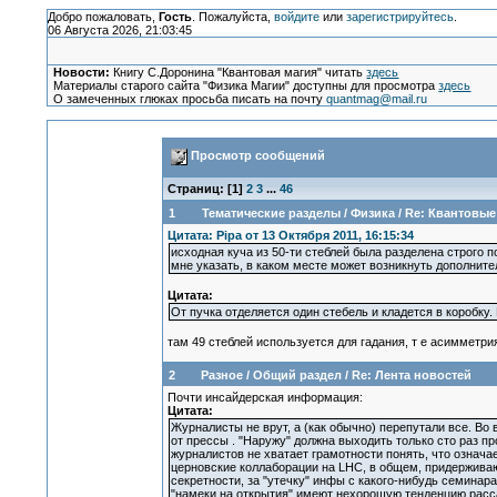
Добро пожаловать,
Гость
. Пожалуйста,
войдите
или
зарегистрируйтесь
.
06 Августа 2026, 21:03:45
Новости:
Книгу С.Доронина "Квантовая магия" читать
здесь
Материалы старого сайта "Физика Магии" доступны для просмотра
здесь
О замеченных глюках просьба писать на почту
quantmag@mail.ru
Просмотр сообщений
Страниц: [
1
]
2
3
...
46
1
Тематические разделы
/
Физика
/
Re: Квантовые
Цитата: Pipa от 13 Октября 2011, 16:15:34
исходная куча из 50-ти стеблей была разделена строго п
мне указать, в каком месте может возникнуть дополните
Цитата:
От пучка отделяется один стебель и кладется в коробку.
там 49 стеблей используется для гадания, т е асимметри
2
Разное
/
Общий раздел
/
Re: Лента новостей
Почти инсайдерская информация:
Цитата:
Журналисты не врут, а (как обычно) перепутали все. В
от прессы . "Наружу" должна выходить только сто раз п
журналистов не хватает грамотности понять, что означа
церновские коллаборации на LHC, в общем, придерживают
секретности, за "утечку" инфы с какого-нибудь семинара
"намеки на открытия" имеют нехорошую тенденцию расса