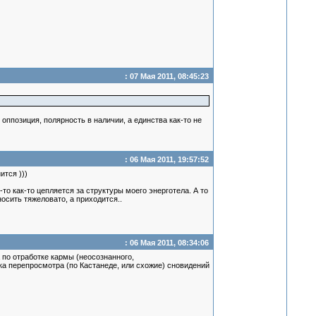
: 07 Мая 2011, 08:45:23
 оппозиция, полярность в наличии, а единства как-то не
: 06 Мая 2011, 19:57:52
ится )))
то как-то цепляется за структуры моего энерготела. А то
осить тяжеловато, а приходится..
: 06 Мая 2011, 08:34:06
 по отработке кармы (неосознанного,
ика перепросмотра (по Кастанеде, или схожие) сновидений