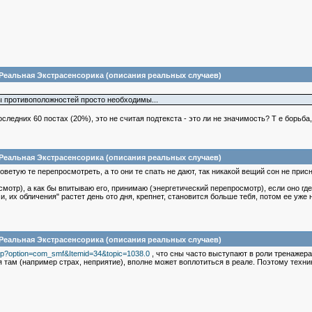
 Реальная Экстрасенсорика (описания реальных случаев)
ы противоположностей просто необходимы...
ледних 60 постах (20%), это не считая подтекста - это ли не значимость? Т е борьба,
 Реальная Экстрасенсорика (описания реальных случаев)
оветую те перепросмотреть, а то они те спать не дают, так никакой вещий сон не присн
отр), а как бы впитываю его, принимаю (энергетический перепросмотр), если оно где-
 их обличения" растет день ото дня, крепнет, становится больше тебя, потом ее уже н
 Реальная Экстрасенсорика (описания реальных случаев)
.php?option=com_smf&Itemid=34&topic=1038.0
, что сны часто выступают в роли тренажера
я там (например страх, неприятие), вполне может воплотиться в реале. Поэтому техн