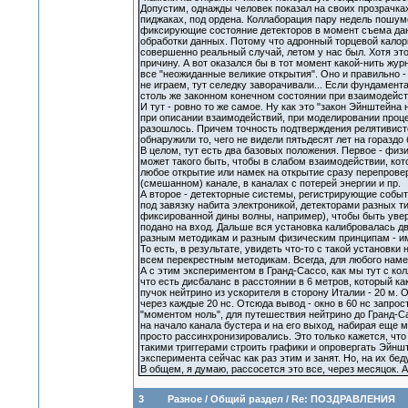
Допустим, однажды человек показал на своих прозрачках 
пиджаках, под ордена. Коллаборация пару недель пошум
фиксирующие состояние детекторов в момент съема данны
обработки данных. Потому что адронный торцевой калор
совершенно реальный случай, летом у нас был. Хотя это 
причину. А вот оказался бы в тот момент какой-нить жу
все "неожиданные великие открытия". Оно и правильно - н
не играем, тут селедку заворачивали... Если фундаментал
столь же законном конечном состоянии при взаимодейств
И тут - ровно то же самое. Ну как это "закон Эйнштейна
при описании взаимодействий, при моделировании проц
разошлось. Причем точность подтверждения релятивист
обнаружили то, чего не видели пятьдесят лет на гораздо 
В целом, тут есть два базовых положения. Первое - физ
может такого быть, чтобы в слабом взаимодействии, кото
любое открытие или намек на открытие сразу перепрове
(смешанном) канале, в каналах с потерей энергии и пр.
А второе - детекторные системы, регистрирующие событи
под завязку набита электроникой, детекторами разных т
фиксированной дины волны, например), чтобы быть увере
подано на вход. Дальше вся установка калибровалась д
разным методикам и разным физическим принципам - име
То есть, в результате, увидеть что-то с такой установки
всем перекрестным методикам. Всегда, для любого намек
А с этим экспериментом в Гранд-Сассо, как мы тут с ко
что есть дисбаланс в расстоянии в 6 метров, который ка
пучок нейтрино из ускорителя в сторону Италии - 20 м. 
через каждые 20 нс. Отсюда вывод - окно в 60 нс запро
"моментом ноль", для путешествия нейтрино до Гранд-Са
на начало канала бустера и на его выход, набирая еще м
просто рассинхронизировались. Это только кажется, что
такими триггерами строить графики и опровергать Эйнштей
эксперимента сейчас как раз этим и занят. Но, на их бед
В общем, я думаю, рассосется это все, через месяцок. А
3
Разное
/
Общий раздел
/
Re: ПОЗДРАВЛЕНИЯ