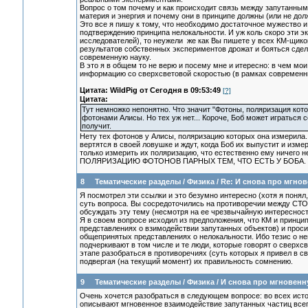
Вопрос о том почему и как происходит связь между запутанными
материя и энергия и почему они в принципе должны (или не дол
Это все я пишу к тому, что необходимо достаточное мужество 
подтверждению принципа нелокальности. И уж коль скоро эти эк
исследователей), то неужели же как Вы пишете у всех КМ-щико
результатов собственных экспериментов дрожат и бояться сдел
современную науку.
В это я в общем то не верю и посему мне и итересно: в чем мо
информацию со сверхсветовой скоростью (в рамках современн
Цитата: WildPig от Сегодня в 09:53:49
[?]
Цитата:
Тут немножко непонятно. Что значит "Фотоны, поляризация кот
фотонами Алисы. Но тех уж нет... Короче, Боб может играться 
получит.
Нету тех фотонов у Алисы, поляризацию которых она измерила
вертятся в своей ловушке и ждут, когда Боб их выпустит и изме
только измерить их поляризацию, что естественно ему ничего 
ПОЛЯРИЗАЦИЮ ФОТОНОВ ПАРНЫХ ТЕМ, ЧТО ЕСТЬ У БОБА. А вот
8
Тематические разделы
/
Физика
/
Re: И снова про мгно
Я посмотрел эти ссылки и это безумно интересно (хотя я понял,
суть вопроса. Вы сосредоточились на противоречии между СТО и
обсуждать эту тему (несмотря на ее чрезвычайную интересност
Я в своем вопросе исходил из предположения, что КМ и принц
представлениях о взимодействии запутанных объектов) и прос
общепринятых представлениях о нелокальности. Ибо тезис о н
подчеркивают в том числе и те люди, которые говорят о сверхс
этапе разобраться в противоречиях (суть которых я привел в
подвергая (на текущий момент) их правильность сомнению.
9
Тематические разделы
/
Физика
/
И снова про мгновен
Очень хочется разобраться в следующем вопросе: во всех исто
описывают мгновенное взаимодействие запутанных частиц всегд