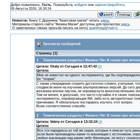
Добро пожаловать,
Гость
. Пожалуйста,
войдите
или
зарегистрируйтесь
.
09 Августа 2026, 16:30:24
Новости:
Книгу С.Доронина "Квантовая магия" читать
здесь
Материалы старого сайта "Физика Магии" доступны для просмотра
здесь
О замеченных глюках просьба писать на почту
quantmag@mail.ru
Просмотр сообщений
Страниц: [
1
]
1
Тематические разделы
/
Физика
/
Re: И снова про мгно
Цитата: Vitaly от Сегодня в 12:47:42
[?]
Цитата:
Мне не известно ни одного эксперимента, где бы подтверждало
их "теории".
С таким утверждение спорить достаточно сложно, учитывая, чт
сподвигли меня на изучение альтернативных версий. До сего дня
механика вполне научна, не опровергнута многочисленными э
Тем не менее, я допускаю, что чисто случайно я в своих поиск
эксперименты, опровергающие КМ, либо есть авторитетные то
причинами. Я обязательно постараюсь изучить этот вопрос.
Всем соответственно спасибо.
2
Тематические разделы
/
Физика
/
Re: И снова про мгно
Цитата: Valery от Сегодня в 13:32:24
[?]
Цитата:
Все эти парадоксы из той же серии, которые я описал чуть ран
если были произведены какие-то махинации с источником, пор
любые махинации над каким-либо близнецом, не могут сказаться 