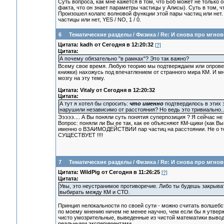
Суть вопроса, как мне кажется в том, что Боб может не только 
факта, что он знает параметры частицы у Алисы). Суть в том, ч
Произошел колапс волновой функции этой пары частиц или нет.
частицы или нет, YES / NO, 1 / 0.
6
Тематические разделы
/
Физика
/
Re: И снова про мгно
Цитата: kadh от Сегодня в 12:20:32
[?]
Цитата:
А почему обязательно "в рамках"? Это так важно?
Всему свое время. Любую теорию мы подтверждаем или опровер
книжки) нахожусь под впечатлением от странного мира КМ. И м
мозгу на эту тему.
Цитата: Vitaly от Сегодня в 12:20:32
Цитата:
А тут я хотел бы спросить:
что именно
подтвердилось в этих 
нарушили независимо от расстояния? Но ведь это тривиально..
Эээээ.... А Вы поняли суть понятия суперпозиция ? Я сейчас не
Вопрос: поняли ли Вы ее так, как ее объясняют КМ-щики (как Вы
именно о ВЗАИМОДЕЙСТВИИ пар частиц на расстоянии. Не о том:
СУЩЕСТВУЕТ !!!!
7
Тематические разделы
/
Физика
/
Re: И снова про мгно
Цитата: WildPig от Сегодня в 11:26:25
[?]
Цитата:
Увы, это неустранимое противоречие. Либо ты будешь закрыват
выбирать между КМ и СТО.
Принцип нелокальности по своей сути - можно считать волшебст
по моему мнению ничем не менее научно, чем если бы я утверж
чисто умозрительные, выведенные из чистой математики вывод
реальными экспериментами.