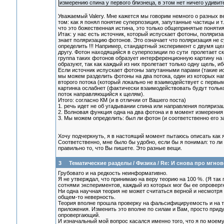
измерению спина у первого близнеца, в этом нет ничего удивит
Уважаемый Valery. Мне кажется мы говорим немного о разных ве
том: как я понял понятие суперпозиция, запутанные частицы и 
что это божественная истина, это только общепринятые понятия о 
Итак: у нас есть источник, который испускает фотоны, поляриз
знает поляризацию фотонов. Это означает что поляризация не с
определить !!! Например, стандартный эксперимент с двумя щ
другу. Фотон находящийся в суперпозиции по сути пролетает ск
группа таких фотонов образует интерференционную картину на
образуют, так как каждый из них пролетает только одну щель, и
Если источник испускает фотоны запутанными парами (такие ис
мы можем разделить фотоны на два потока, один из которых на
второго потока (который локально не взаимодействует с первы
картинка ослабнет (фактически взаимодействовать будут только
поток направляющийся к щелям).
Итого: согласно КМ (и в отличии от Вашего поста)
1. речь идет не об угадывании спина или направления поляриз
2. Волновая функция одна на два фотона и в момент измерения
3. Мы можем определить: был ли фотон (и соответственно его за
Хочу подчеркнуть, я в настоящий момент пытаюсь описать как 
Соответственно, мне было бы удобно, если бы я понимал: то ли
правильно то, что Вы пишете. Это разные вещи.
3
Тематические разделы
/
Физика
/
Re: И снова про мгно
Грубовато и на редкость неинформативно.
Я не утверждал, что принимаю на веру теорию на 100 %. (Я так
сотнями экспериментов, каждый из которых мог бы ее опроверг
Ни одна научная теория не может считаться верной и несмотря
общем-то неверность.
Теория вполне прошла проверку на фальсифицируемость и на т
приложения. Изменить это вполне по силам и Вам, просто прид
опровергающий.
И изначальный мой вопрос касался именно того, что я по моем