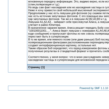
мгновенную передачу информации. Это, видимо верно, если ис
(спин,поляризация и т.д.)
Но ведь сам факт нахождения или не нахождения частицы в су
Ниже я хочу привести свой небольшой мысленный эксперимент
Предположим у нас есть ловушки для фотонов (ну скажем петли о
нас есть источник запутанных фотонов. С его помощью мы запо
пар запутанных фотонов. Так же и в ловушки A2,B2,A3,B3 и т.д.
Ловушки A1,A2,A3... забирает себе пресловутая Алиса, а ловушки
улетает в район Юпитера.
В назначенное заранее время, Алиса решает передать Бобу соо
"100100011001.....". Алиса берет ловушки с номерами A1,A4,A8,
коде сообщения) и пропускает фотоны из них сквозь поляризаци
перестают быть в суперпозиции.
В то же время, или немного позже (или даже раньше) Боб посл
поляризационными фильтрами расположенными перпендекулярно 
создают интерференционную картинку, остальные нет.
Таким образом Боб определяет, что перед измерением фотоны из
полученные результаы в стандартный формат и прочитать сооб
Соответственно, у меня вопрос: что в моих рассуждениях неве
нахождении частицы в суперпозиции для мгновенной передачи
Страниц: [
1
]
Powered by SMF 1.1.10