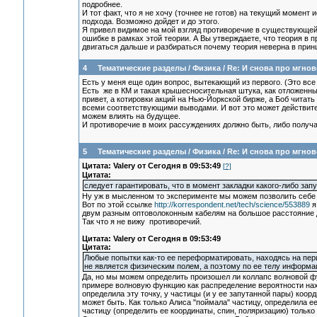
подробнее.
И тот факт, что я не хочу (точнее не готов) на текущий момен
подхода. Возможно дойдет и до этого.
Я привел видимое на мой взгляд противоречие в существующей
ошибке в рамках этой теории. А Вы утверждаете, что теория в 
двигаться дальше и разбираться почему теория неверна в принц
4
Тематические разделы
/
Физика
/
Re: И снова про мгно
Есть у меня еще один вопрос, вытекающий из первого. (Это все
Есть же в КМ и такая крышесносительная штука, как отложенны
привет, а котировки акций на Нью-Йоркской бирже, а Боб читать
всеми соответствующими выводами. И вот это может действитель
можем влиять на будущее.
И противоречие в моих рассуждениях должно быть, либо получа
5
Тематические разделы
/
Физика
/
Re: И снова про мгно
Цитата: Valery от Сегодня в 09:53:49
[?]
Цитата:
следует гарантировать, что в момент закладки какого-либо за
Ну уж в мысленном то эксперименте мы можем позволить себе 
Вот по этой ссылке
http://korrespondent.net/tech/science/553889
я
двум разным оптоволоконным кабелям на большое расстояние д
Так что я не вижу противоречий.
Цитата: Valery от Сегодня в 09:53:49
Цитата:
Любые попытки как-то ее переформатировать, находясь на пер
не является физическим полем, а поэтому по ее телу информац
Да, но мы можем определить произошел ли коллапс волновой фу
примере волновую функцию как распределение вероятности нахож
определила эту точку, у частицы (и у ее запутанной пары) коорд
может быть. Как только Алиса "поймала" частицу, определила ее
частицу (определить ее координаты, спин, поляризацию) только