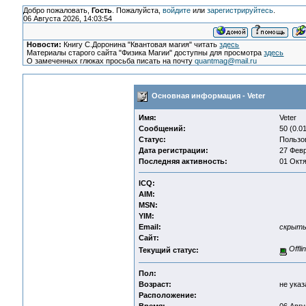
Добро пожаловать,
Гость
. Пожалуйста,
войдите
или
зарегистрируйтесь
.
06 Августа 2026, 14:03:54
Новости:
Книгу С.Доронина "Квантовая магия" читать
здесь
Материалы старого сайта "Физика Магии" доступны для просмотра
здесь
О замеченных глюках просьба писать на почту
quantmag@mail.ru
Основная информация - Veter
Имя:
Veter
Сообщений:
50 (0.0
Статус:
Пользо
Дата регистрации:
27 Февр
Последняя активность:
01 Октя
ICQ:
AIM:
MSN:
YIM:
Email:
скрыт
Сайт:
Offli
Текущий статус:
Пол:
Возраст:
не указ
Расположение: