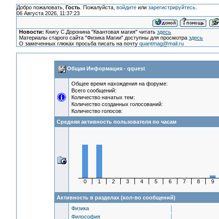
Добро пожаловать,
Гость
. Пожалуйста,
войдите
или
зарегистрируйтесь
.
06 Августа 2026, 11:37:23
Новости:
Книгу С.Доронина "Квантовая магия" читать
здесь
Материалы старого сайта "Физика Магии" доступны для просмотра
здесь
О замеченных глюках просьба писать на почту
quantmag@mail.ru
Общая Информация - qquest
Общее время нахождения на форуме:
Всего сообщений:
Количество начатых тем:
Количество созданных голосований:
Количество голосов:
Средняя активность пользователя по часам
0
1
2
3
4
5
6
7
8
9
Активность в разделах (кол-во сообщений)
Физика
Философия