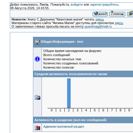
Добро пожаловать,
Гость
. Пожалуйста,
войдите
или
зарегистрируйтесь
.
08 Августа 2026, 14:43:55
Новости:
Книгу С.Доронина "Квантовая магия" читать
здесь
Материалы старого сайта "Физика Магии" доступны для просмотра
здесь
О замеченных глюках просьба писать на почту
quantmag@mail.ru
Общая Информация - test
Общее время нахождения на форуме:
Всего сообщений:
Количество начатых тем:
Количество созданных голосований:
Количество голосов:
Средняя активность пользователя по часам
0
1
2
3
4
5
6
7
8
9
Активность в разделах (кол-во сообщений)
Административный раздел