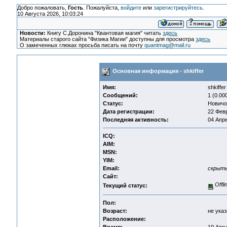
Добро пожаловать,
Гость
. Пожалуйста,
войдите
или
зарегистрируйтесь
.
10 Августа 2026, 10:03:24
Новости:
Книгу С.Доронина "Квантовая магия" читать
здесь
Материалы старого сайта "Физика Магии" доступны для просмотра
здесь
О замеченных глюках просьба писать на почту
quantmag@mail.ru
Основная информация - shkiffer
Имя:
shkiffer
Сообщений:
1 (0.00
Статус:
Новичо
Дата регистрации:
22 Февр
Последняя активность:
04 Апре
ICQ:
AIM:
MSN:
YIM:
Email:
скрыт
Сайт:
Offli
Текущий статус:
Пол:
Возраст:
не указ
Расположение: