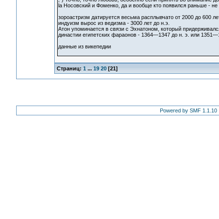
la Носовский и Фоменко, да и вообще кто появился раньше - не
зороастризм датируется весьма расплывчато от 2000 до 600 лет
индуизм вырос из ведизма - 3000 лет до н.э.
Атон упоминается в связи с Эхнатоном, который придерживалс
династии египетских фараонов - 1364—1347 до н. э. или 1351—1
данные из викепедии
Страниц:
1
...
19
20
[
21
]
Powered by SMF 1.1.10