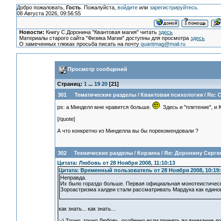
Добро пожаловать,
Гость
. Пожалуйста,
войдите
или
зарегистрируйтесь
.
08 Августа 2026, 09:56:55
Новости:
Книгу С.Доронина "Квантовая магия" читать
здесь
Материалы старого сайта "Физика Магии" доступны для просмотра
здесь
О замеченных глюках просьба писать на почту
quantmag@mail.ru
Просмотр сообщений
Страниц:
1
...
19
20
[
21
]
301
Тематические разделы
/
Квантовая психология
/
Re: 
ps: а Минделл мне нравится больше.
Здесь и "плетение", и 
[/quote]
А что конкретно из Минделла вы бы порекомендовали ?
302
Технические разделы
/
Корзина
/
Re: Доронину Серге
Цитата: Любовь от 28 Ноября 2008, 11:10:13
Цитата: Временный пользователь от 28 Ноября 2008, 10:19:
Неправда.
Их было гораздо больше. Первая официальная монотеистическ
Зороастризма халдеи стали рассматривать Мардука как единог
как знать... как знать...
;-) Точно, точно Любовь, особенно если принять во внимание 