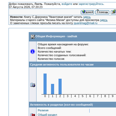
Добро пожаловать,
Гость
. Пожалуйста,
войдите
или
зарегистрируйтесь
.
07 Августа 2026, 07:20:23
Новости:
Книгу С.Доронина "Квантовая магия" читать
здесь
Материалы старого сайта "Физика Магии" доступны для просмотра
здесь
О замеченных глюках просьба писать на почту
quantmag@mail.ru
Общая Информация - sadhak
Общее время нахождения на форуме:
Всего сообщений:
Количество начатых тем:
Количество созданных голосований:
Количество голосов:
Средняя активность пользователя по часам
0
1
2
3
4
5
6
7
8
9
Активность в разделах (кол-во сообщений)
Религия
Общий раздел