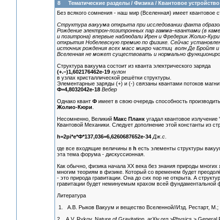
8
Тематические разделы
/
Физика
/
Квантовое устройство
Без всякого сомнения - наш мир (Вселенная) имеет квантовое с
Структура вакуума открыта при исследовании факта образов
Рождение электрон-позитронных пар гамма–квантами (в каме
и позитрона) впервые наблюдали Ирен и Фредерик Жолио-Кури 
открытия Нобелевскую премию по физике. Сейчас установлено
источник рождения всех масс микро частиц волн Де Бройля и
Вселенная не может существовать и нормально функциониро
Структура вакуума состоит из кванта электрического заряда
(+.–)1,602176462е-19
кулон
в узлах кристаллической решётки структуры.
Элементарные заряды (+) и (-) связаны квантами потоков магни
Ф=4,8032042е-18
Вебер
Однако квант
Ф
имеет в свою очередь способность производит
Жолио-Кюри
.
Несомненно, Великий
Макс Планк
угадал квантовое излучение "
Квантовой Механики. Следует дополнение этой константы из ст
h=2pi*e*Ф*137,036=6,6260687652е-34
Дж.с
.
где все входящие величины в
h
есть элементы структуры вакуу
эта тема форума - дискуссионная.
Как обычно, физика начала ХХ века без знания природы многих
многим теориям в физике. Который со временем будет преодол
- это природа гравитации. Она до сих пор не открыта. А струк
гравитации будет неминуемым крахом всей фундаментальной ф
Литература
1. А.В. Рыков Вакуум и вещество Вселенной//Изд. Рестарт, М.; 
2. A.V. Rykov. Nature of Gravitation, arXiv.org >Physics > General 