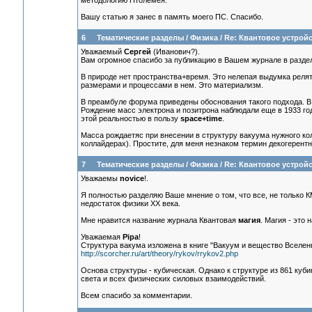
методологию Птолемея.
Вашу статью я занес в память моего ПС. Спасибо.
6
Тематические разделы
/
Физика
/
Re: Квантовое устрой
Уважаемый
Сергей
(Иванович?).
Вам огромное спасибо за публикацию в Вашем журнале в раздел
В природе нет пространства+время. Это нелепая выдумка релят
размерами и процессами в нем. Это материализм.
В преамбуле форума приведены обоснования такого подхода. В к
Рождение масс электрона и позитрона наблюдали еще в 1933 год
этой реальностью в пользу
space+time
.
Масса рождаетяс при внесении в структуру вакуума нужного ко
коллайдерах). Простите, для меня незнаком термин декогерентн
7
Тематические разделы
/
Физика
/
Re: Квантовое устрой
Уважаемы
novice
!.
Я полностью разделяю Ваше мнение о том, что все, не только 
недостаток физики ХХ века.
Мне нравится название журнала Квантовая
магия
. Магия - это
Уважаемая
Pipa
!
Структура вакума изложена в книге "Вакуум и вещество Вселен
http://scorcher.ru/art/theory/rykov/rrykov2.php
Основа структуры - кубическая. Однако к структуре из 861 куби
света и всех физических силовых взаимодействий.
Всем спасибо за комментарии.