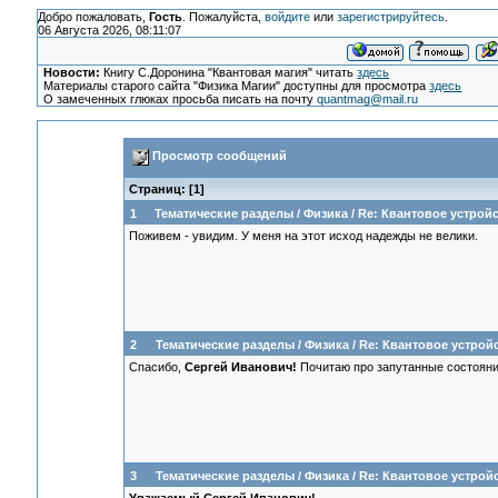
Добро пожаловать,
Гость
. Пожалуйста,
войдите
или
зарегистрируйтесь
.
06 Августа 2026, 08:11:07
Новости:
Книгу С.Доронина "Квантовая магия" читать
здесь
Материалы старого сайта "Физика Магии" доступны для просмотра
здесь
О замеченных глюках просьба писать на почту
quantmag@mail.ru
Просмотр сообщений
Страниц: [
1
]
1
Тематические разделы
/
Физика
/
Re: Квантовое устрой
Поживем - увидим. У меня на этот исход надежды не велики.
2
Тематические разделы
/
Физика
/
Re: Квантовое устрой
Спасибо,
Сергей Иванович!
Почитаю про запутанные состояния
3
Тематические разделы
/
Физика
/
Re: Квантовое устрой