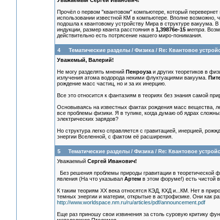
Уважаемый Сергей Иванович!
Прочёл о первом "квантовом" компьютере, который перевернет
использовании известной КМ в компьютере. Вполне возможно, ч
подошла к квантовому устройству Мира в структуре вакуума. В 
индукции, размер кванта расстояния в
1,39876е-15
метра
. Воз
действительно есть потрясение нашего миро-понимания.
4
Тематические разделы
/
Физика
/
Re: Квантовое устрой
Уважемый, Валерий!
Не могу разделять мнений
Пенроуза
и других теоретиков в физ
излучения атома водорода некими флуктуациями вакуума.
Пите
рождение масс частиц, но и за их инерцию.
Все это относится к фантазиям в теориях без знания самой при
Основываясь на известных фактах рождения масс вещества, легк
все проблемы физики. Я в тупике, когда думаю об ядрах сложны
электрических зарядов?
Но структура легко справляется с гравитацией, инерцией, рожж
энергии Вселенной, с фактом её расширения.
5
Тематические разделы
/
Физика
/
Re: Квантовое устрой
Уважаемый
Сергей Иванович!
Без решения проблемы природы гравитации в теоретической физ
явления (На что указывал
Артем
в этом форуме!) есть чистой 
К таким теориям ХХ века относятся КЭД, КХД и...КМ. Нет в приро
темных энергии и материи, открытые в астрофизике. Они как ра
http://www.worldspace.nm.ru/ru/articles/pdf/announcement.pdf
Еще раз приношу свои извинения за столь суровую критику фу