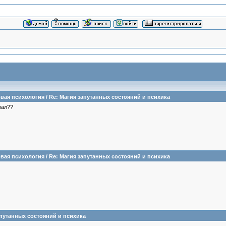
вая психология
/
Re: Магия запутанных состояний и психика
вал??
вая психология
/
Re: Магия запутанных состояний и психика
апутанных состояний и психика