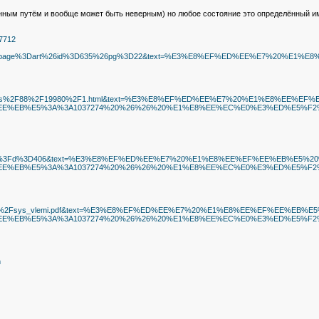
путём и вообще может быть неверным) но любое состояние это определённый импуль
27712
Findex.php%3Fpage%3Dart%26id%3D635%26pg%3D22&text=%E3%E8%EF%ED%EE%E
ats.ru%2Freferats%2F88%2F19980%2F1.html&text=%E3%E8%EF%ED%EE%E7%20
%EB%E5%3A%3A1037274%20%26%26%20%E1%E8%EE%EC%E0%E3%ED%E5%F2%E8%
ef.ru%2Fother%2F%3Fd%3D406&text=%E3%E8%EF%ED%EE%E7%20%E1%E8%EE%EF
%EB%E5%3A%3A1037274%20%26%26%20%E1%E8%EE%EC%E0%E3%ED%E5%F2%E8
u%2FDoc%2FMed%2Fsys_vlemi.pdf&text=%E3%E8%EF%ED%EE%E7%20%E1%E8%E
%EB%E5%3A%3A1037274%20%26%26%20%E1%E8%EE%EC%E0%E3%ED%E5%F2%E8
m