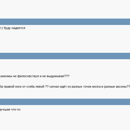
:) буду надеется
еханизмы не филосовствуя и не выдумывая???
иба правой ноги от сгиба левой ?? сигнал идёт из разных точек мозга в разные аксоны
лучшая что-то