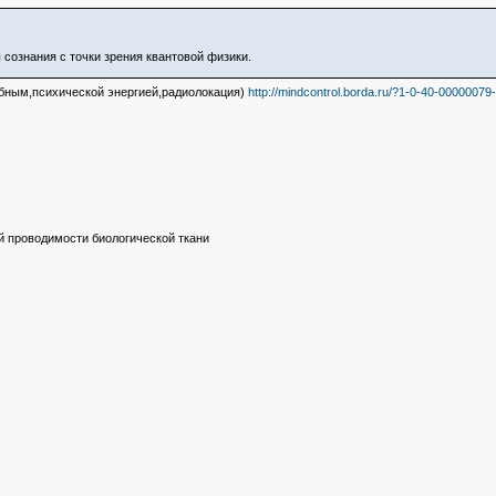
 сознания с точки зрения квантовой физики.
бным,психической энергией,радиолокация)
http://mindcontrol.borda.ru/?1-0-40-0000007
й проводимости биологической ткани