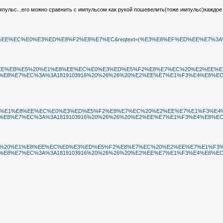
с...его можно сравнить с импульсом как рукой пошевелить(тоже импульс)каждое со
7%20%E1%E8%EE%EC%E0%E3%ED%E8%F2%E8%E7%EC&reqtext=(%E3%E8%EF%ED%EE%E
%E1%E8%EE%EF%EE%EB%E5%20%E1%E8%EE%EC%E0%E3%ED%E5%F2%E8%E7%EC%20%E2
E7%EC%3A%3A1819103916%20%26%26%20%E2%EE%E7%E1%F3%E4%E8%EC%E0%
%EE%EB%E5%20%E1%E8%EE%EC%E0%E3%ED%E5%F2%E8%E7%EC%20%E2%EE%E7%E1%
%E7%EC%3A%3A1819103916%20%26%26%20%E2%EE%E7%E1%F3%E4%E8%EC%E0%
E%EF%EE%EB%E5%20%E1%E8%EE%EC%E0%E3%ED%E5%F2%E8%E7%EC%20%E2%EE%E7%
%E7%EC%3A%3A1819103916%20%26%26%20%E2%EE%E7%E1%F3%E4%E8%EC%E0%