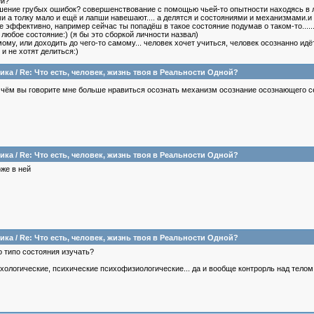
ей?
шение грубых ошибок? совершенствование с помощью чьей-то опытности находясь в л
и а толку мало и ещё и лапши навешают.... а делятся и состояниями и механизмами.и е
эффективно, например сейчас ты попадёш в такое состояние подумав о таком-то...... 
любое состояние:) (я бы это сборкой личности назвал)
му, или доходить до чего-то самому... человек хочет учиться, человек осознанно идё
и не хотят делиться:)
ика
/
Re: Что есть, человек, жизнь твоя в Реальности Одной?
го о чём вы говорите мне больше нравиться осознать механизм осознание осознающего с
ика
/
Re: Что есть, человек, жизнь твоя в Реальности Одной?
оже в ней
ика
/
Re: Что есть, человек, жизнь твоя в Реальности Одной?
о типо состояния изучать?
ологические, психические психофизиологические... да и вообще контрорль над тело