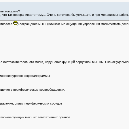
 вы говорите?
о, что так поворачиваете тему... Очень хотелось бы услышать и про механизмы работы
описался
) сокращения мышц(или кожные ощущения управления магнитизмом(лече
 с биотоками головного мозга, нарушение функций сердечной мышцы. Скачок удельно
Изменение уровня энцефалограммы
рушения в периферическом кровообращении.
 давление, спазм периферических сосудов
яторной функции высших вегетативных органов