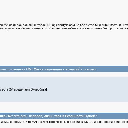
роктически все ссылки интересны:)))) советую сам не всё читал мне ещё читать и чита
нтересно как бы её осознать чтоб ни чего не забывать и запоминать быстро... этож н
вая психология
/
Re: Магия запутанных состояний и психика
 есть ЗА пределами биоробота!
ика
/
Re: Что есть, человек, жизнь твоя в Реальности Одной?
 друга и понимая что лучш е для того кого ты полюбил, кому ты даёш проявления любв