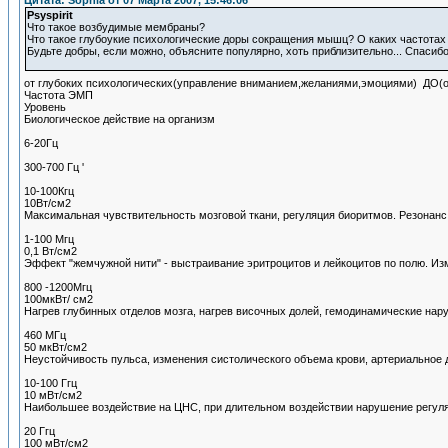
Цитата: Sophia от 07 Марта 2007, 15:46:06
Psyspirit
Что такое возбудимые мембраны?
Что такое глубоукие психологические доры сокращения мышц? О каких частотах
Будьте добры, если можно, объясните популярно, хоть приблизительно... Спасиб
от глубоких психологических(управление вниманием,желаниями,эмоциями) ДО(
Частота ЭМП
Уровень
Биологическое действие на организм
6-20Гц
300-700 Гц '
10-100Кгц
10Вт/см2
Максимальная чувствительность мозговой ткани, регуляция биоритмов. Резонанс
1-100 Мгц
0,1 Вт/см2
Эффект "жемчужной нити" - выстраивание эритроцитов и лейкоцитов по полю. 
800 -1200Мгц
100мкВт/ см2
Нагрев глубинных отделов мозга, нагрев височных долей, гемодинамические на
460 МГц
50 мкВт/см2
Неустойчивость пульса, изменения систолического объема крови, артериальное
10-100 Ггц
10 мВт/см2
Наибольшее воздействие на ЦНС, при длительном воздействии нарушение регул
20 Ггц
100 мВт/см2