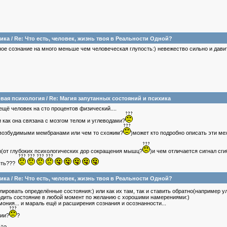
ика
/
Re: Что есть, человек, жизнь твоя в Реальности Одной?
ное сознание на много меньше чем человеческая глупость:) невежество сильно и давит
вая психология
/
Re: Магия запутанных состояний и психика
ещё человек на сто процентов физический....
 как она связана с мозгом телом и углеводами?
 с возбудимыми мембранами или чем то схожим?
)может кто подробно описать эти м
ты(от глубоких психологических дор сокращения мышц?
)и чем отличается сигнал сг
мять???
ика
/
Re: Что есть, человек, жизнь твоя в Реальности Одной?
лировать определённые состояния:) или как их там, так и ставить обратно(например у
водить состояние в любой момент по желанию с хорошими намерениями:)
рмония... и мараль ещё и расширения сознания и осознанности...
тии?
?