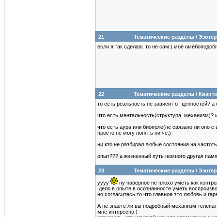
21
Тематические разделы
/
Эзотер
если я так сделаю, то не сам:) моё омёбоподоб
22
Тематические разделы
/
Кванто
то есть реальность не зависит от ценностей? а 
что есть ментальность(структура, механизм)? и
что есть аура или биополе(не связано ли оно
просто не могу понять ни чё:)
ни кто не разбирал любые состояния на часто
опыт??? а жизненный путь немного другая па
23
Тематические разделы
/
Эзотер
уууу
ну наверное не плохо уметь как контро
,дело в опыте в осознанносте уметь воспроиз
но согласитесь то что главное это любовь и га
А не знаете ли вы подробный механизм телепа
мне интересно:)