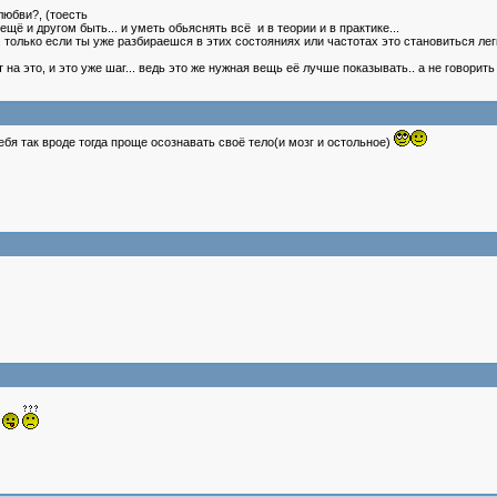
юбви?, (тоесть
щё и другом быть... и уметь обьяснять всё и в теории и в практике...
только если ты уже разбираешся в этих состояниях или частотах это становиться легк
т на это, и это уже шаг... ведь это же нужная вещь её лучше показывать.. а не гово
ебя так вроде тогда проще осознавать своё тело(и мозг и остольное)
м