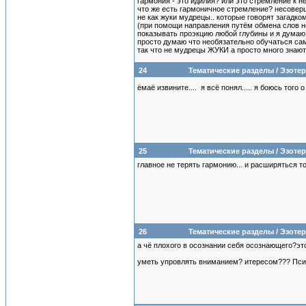
гармония - это идилия? или это стремление к н
что же есть гармоничное стремление? несовер
не как жуки мудрецы.. которые говорят загадком
(при помощи направления путём обмена слов не 
показывать проэкцию любой глубины и я думаю 
просто думаю что необязательно обучаться само
так что не мудрецы ЖУКИ а просто много знают 
24
Тематические разделы
/
Эзотер
ёмаё извините.... я всё понял..... я боюсь то
25
Тематические разделы
/
Эзотер
главное не терять гармонию... и расширяться т
26
Тематические разделы
/
Эзотер
а чё плохого в осознании себя осознающего?эт
уметь упровлять вниманием? итересом??? Псих