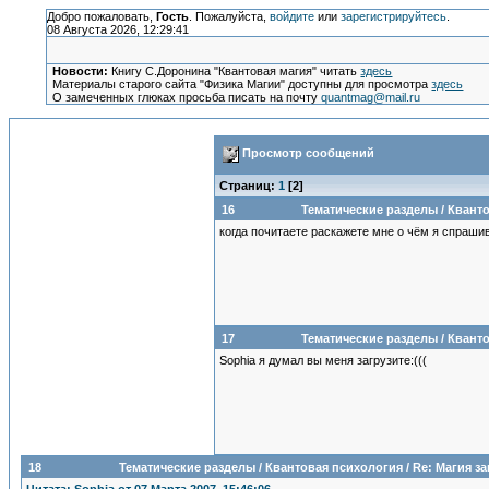
Добро пожаловать,
Гость
. Пожалуйста,
войдите
или
зарегистрируйтесь
.
08 Августа 2026, 12:29:41
Новости:
Книгу С.Доронина "Квантовая магия" читать
здесь
Материалы старого сайта "Физика Магии" доступны для просмотра
здесь
О замеченных глюках просьба писать на почту
quantmag@mail.ru
Просмотр сообщений
Страниц:
1
[
2
]
16
Тематические разделы
/
Кванто
когда почитаете раскажете мне о чём я спраши
17
Тематические разделы
/
Кванто
Sophia я думал вы меня загрузите:(((
18
Тематические разделы
/
Квантовая психология
/
Re: Магия з