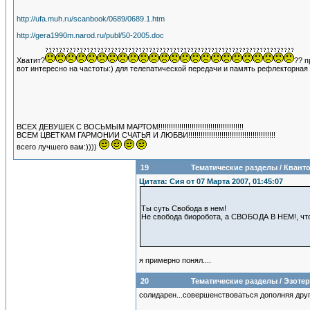
http://ufa.muh.ru/scanbook/0689/0689.1.htm
http://gera1990m.narod.ru/publ/50-2005.doc
Хватит?
?? п
вот интересно на частоты:) для телепатической передачи и память рефлекторная и
ВСЕХ ДЕВУШЕК С ВОСЬМЫМ МАРТОМ!!!!!!!!!!!!!!!!!!!!!!!!!!!!!!!!!!!!!!!!!
ВСЕМ ЦВЕТКАМ ГАРМОНИИ СЧАТЬЯ И ЛЮБВИ!!!!!!!!!!!!!!!!!!!!!!!!!!!!!!!!!!!!!!!!!!
всего лучшего вам:))))
19
Тематические разделы
/
Кванто
Цитата: Сия от 07 Марта 2007, 01:45:07
Ты суть Свобода в нем!
Не свобода биоробота, а СВОБОДА В НЕМ!, что
я примерно понял....
20
Тематические разделы
/
Эзотер
солидарен...совершенствоваться дополняя друг