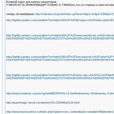
Болевой порог для кожных рецепторов
У МЕНЯ ЕСТЬ ИНФОРМАЦИЯ ТОЛЬКО О ТАКИХ(но это со стороны и неестественным 
теперь об мембранах
http://referatw.ru/cgi-bin/main.cgi?level=5&p1=21&p2=195&p3=
http://hghltd.yandex.com/yandbtm?url=http%3A%2F%2Flib.hsgm.ru%2
http://hghltd.yandex.com/yandbtm?url=http%3A%2F%2Fwww.hotrefer
(%E3%E8%EF%ED%EE%E7%3A%3A312727%20%26%26%20%E1%E8%EE%EF%EE
http://hghltd.yandex.com/yandbtm?url=http%3A%2F%2Ffree.baser
(%E3%E8%EF%ED%EE%E7%3A%3A312727%20%26%26%20%E1%E8%EE%EF%EE
http://hghltd.yandex.com/yandbtm?url=http%3A%2F%2Faires.spb.r
(%E3%E8%EF%ED%EE%E7%3A%3A312727%20%26%26%20%E1%E8%EE%EF%EE
http://www.smolensk.ru/user/sgma/MMORPH/N-12-html/holmansky-3/holmansky-3.ht
http://quantmagic.narod.ru/volumes/VOL332006/p3126.html
http://www.neuroscience.ru/index.php?option=com_content&task=view&id=94&Itemid=2