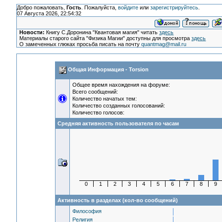
Добро пожаловать,
Гость
. Пожалуйста,
войдите
или
зарегистрируйтесь
.
07 Августа 2026, 22:54:32
Новости:
Книгу С.Доронина "Квантовая магия" читать
здесь
Материалы старого сайта "Физика Магии" доступны для просмотра
здесь
О замеченных глюках просьба писать на почту
quantmag@mail.ru
Общая Информация - Torsion
Общее время нахождения на форуме:
Всего сообщений:
Количество начатых тем:
Количество созданных голосований:
Количество голосов:
Средняя активность пользователя по часам
0
1
2
3
4
5
6
7
8
9
Активность в разделах (кол-во сообщений)
Философия
Религия