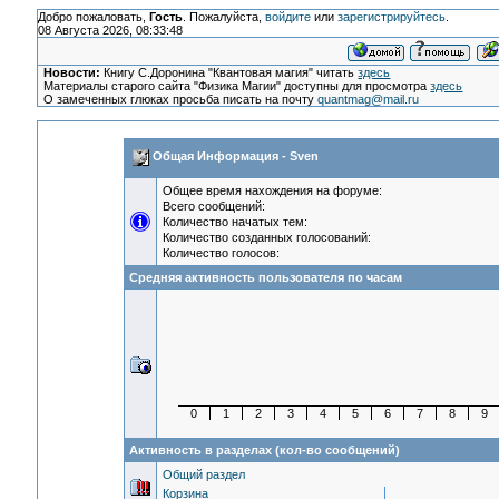
Добро пожаловать,
Гость
. Пожалуйста,
войдите
или
зарегистрируйтесь
.
08 Августа 2026, 08:33:48
Новости:
Книгу С.Доронина "Квантовая магия" читать
здесь
Материалы старого сайта "Физика Магии" доступны для просмотра
здесь
О замеченных глюках просьба писать на почту
quantmag@mail.ru
Общая Информация - Sven
Общее время нахождения на форуме:
Всего сообщений:
Количество начатых тем:
Количество созданных голосований:
Количество голосов:
Средняя активность пользователя по часам
0
1
2
3
4
5
6
7
8
9
Активность в разделах (кол-во сообщений)
Общий раздел
Корзина