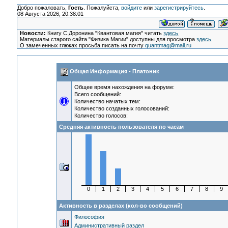
Добро пожаловать,
Гость
. Пожалуйста,
войдите
или
зарегистрируйтесь
.
08 Августа 2026, 20:38:01
Новости:
Книгу С.Доронина "Квантовая магия" читать
здесь
Материалы старого сайта "Физика Магии" доступны для просмотра
здесь
О замеченных глюках просьба писать на почту
quantmag@mail.ru
Общая Информация - Платоник
Общее время нахождения на форуме:
Всего сообщений:
Количество начатых тем:
Количество созданных голосований:
Количество голосов:
Средняя активность пользователя по часам
0
1
2
3
4
5
6
7
8
9
Активность в разделах (кол-во сообщений)
Философия
Административный раздел