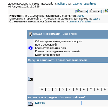
Добро пожаловать,
Гость
. Пожалуйста,
войдите
или
зарегистрируйтесь
.
08 Августа 2026, 19:25:25
Новости:
Книгу С.Доронина "Квантовая магия" читать
здесь
Материалы старого сайта "Физика Магии" доступны для просмотра
здесь
О замеченных глюках просьба писать на почту
quantmag@mail.ru
Общая Информация - user prorok
Общее время нахождения на форуме:
Всего сообщений:
Количество начатых тем:
Количество созданных голосований:
Количество голосов:
Средняя активность пользователя по часам
0
1
2
3
4
5
6
7
8
9
Активность в разделах (кол-во сообщений)
Корзина