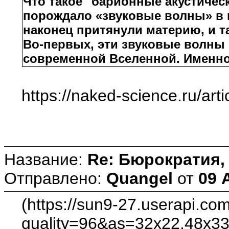
Что такое "барионные акустиче
порождало «звуковые волны» в м
наконец притянули материю, и т
Во-первых, эти звуковые волны 
современной Вселенной. Именно
https://naked-science.ru/ar
Название:
Re: Бюрократия, 
Отправлено:
Quangel
от
09 
(https://sun9-27.userapi
quality=96&as=32x22,48x