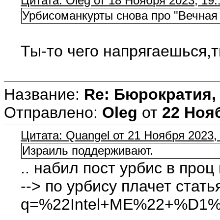
Цитата: Oleg от 18 Ноября 2023, 19:
Урбисоманкурты снова про "Вечна
Ты-то чего напрягаешься,т
Название:
Re: Бюрократия, 
Отправлено:
Oleg
от
22 Нояб
Цитата: Quangel от 21 Ноября 2023,
Израиль поддерживают.
.. набил пост урбис в про
--> по урбису плачет стат
q=%22Intel+ME%22+%D1