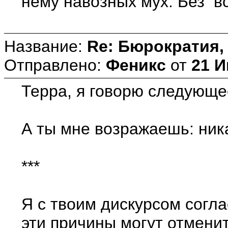
нему навозных мух. Без в
Название:
Re: Бюрократия, 
Отправлено:
Феникс
от
21 И
Терра, я говорю следующее
А ты мне возражаешь: ника
***
Я с твоим дискурсом согл
эти причины могут отмени