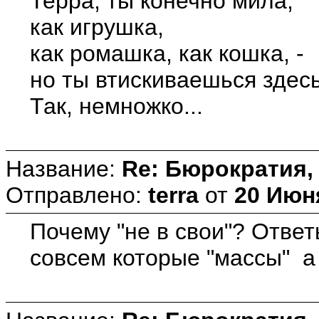
Терра, ты конечно мила,
как игрушка,
как ромашка, как кошка, -
но ты втискиваешься здесь
Так, немножко...
Название:
Re: Бюрократия, 
Отправлено:
terra
от
20 Июня
Почему "не в свои"? Отве
совсем которые "массы" а