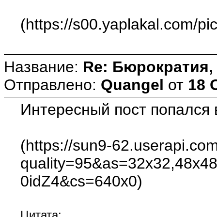
(https://s00.yaplakal.com/pi
Название:
Re: Бюрократия, 
Отправлено:
Quangel
от
18 
Интересный пост попался 
(https://sun9-62.userapi
quality=95&as=32x32,48x
0idZ4&cs=640x0)
Цитата: