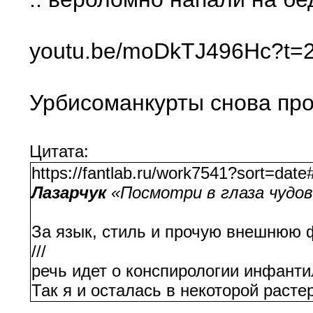
youtu.be/moDkTJ496Hc?t=22
Урбисоманкурты снова про
Цитата:
https://fantlab.ru/work7541?sort=da
Лазарчук
«Посмотри в глаза чудо
За язык, стиль и прочую внешнюю ф
///
речь идет о конспирологии инфанти
Так я и осталась в некоторой расте