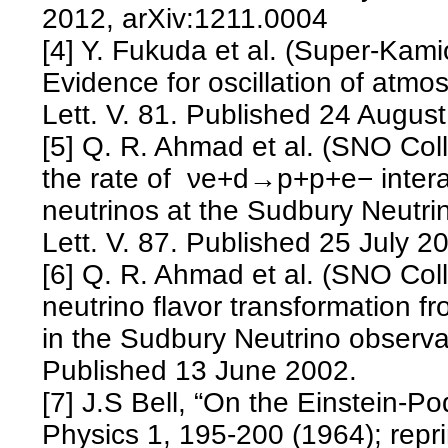
2012, arXiv:1211.0004
[4] Y. Fukuda et al. (Super-Kam
Evidence for оscillation of atmo
Lett. V. 81. Published 24 Augus
[5] Q. R. Ahmad et al. (SNO Col
the rate of νe+d→p+p+e− intera
neutrinos at the Sudbury Neutri
Lett. V. 87. Published 25 July 2
[6] Q. R. Ahmad et al. (SNO Coll
neutrino flavor transformation fr
in the Sudbury Neutrino observat
Published 13 June 2002.
[7] J.S Bell, “On the Einstein-
Physics 1, 195-200 (1964); repri