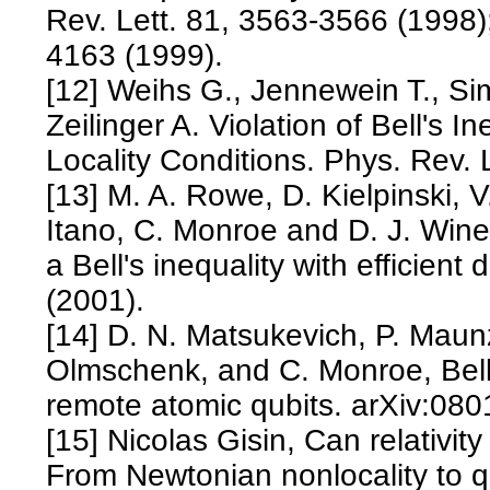
Rev. Lett. 81, 3563-3566 (1998);
4163 (1999).
[12] Weihs G., Jennewein T., Si
Zeilinger A. Violation of Bell's I
Locality Conditions. Phys. Rev. 
[13] M. A. Rowe, D. Kielpinski, V
Itano, C. Monroe and D. J. Winel
a Bell's inequality with efficien
(2001).
[14] D. N. Matsukevich, P. Maun
Olmschenk, and C. Monroe, Bell i
remote atomic qubits. arXiv:080
[15] Nicolas Gisin, Can relativi
From Newtonian nonlocality to 