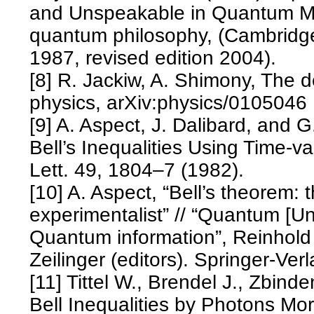
and Unspeakable in Quantum Me
quantum philosophy, (Cambridge
1987, revised edition 2004).
[8] R. Jackiw, A. Shimony, The d
physics, arXiv:physics/0105046
[9] A. Aspect, J. Dalibard, and 
Bell’s Inequalities Using Time-v
Lett. 49, 1804–7 (1982).
[10] A. Aspect, “Bell’s theorem: 
experimentalist” // “Quantum [U
Quantum information”, Reinhold
Zeilinger (editors). Springer-Ver
[11] Tittel W., Brendel J., Zbinde
Bell Inequalities by Photons Mo