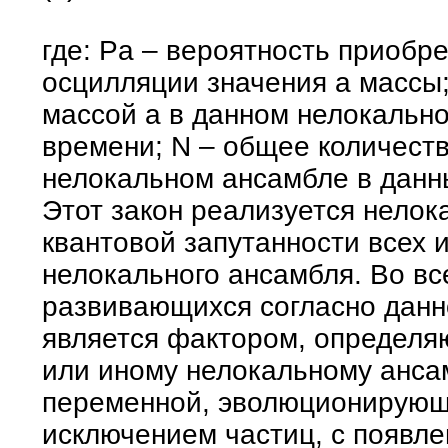
где: Pa – вероятность приобр
осцилляции значения a массы;
массой a в данном нелокальн
времени; N – общее количеств
нелокальном ансамбле в данн
Этот закон реализуется нелок
квантовой запутанности всех
нелокального ансамбля. Во вс
развивающихся согласно данно
является фактором, определя
или иному нелокальному анса
переменной, эволюционирующ
исключением частиц, с появле