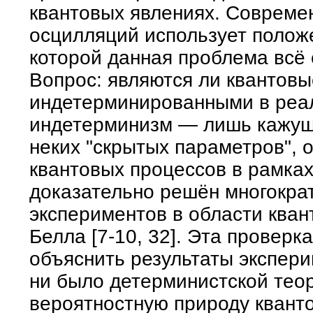
квантовых явлениях. Совреме
осцилляций использует положе
которой данная проблема всё
Вопрос: являются ли квантовы
индетерминированными в реал
индетерминизм — лишь кажущ
неких "скрытых параметров",
квантовых процессов в рамка
доказательно решён многокра
экспериментов в области ква
Белла [7-10, 32]. Эта провер
объяснить результаты экспери
ни было детерминистской тео
вероятностную природу квант