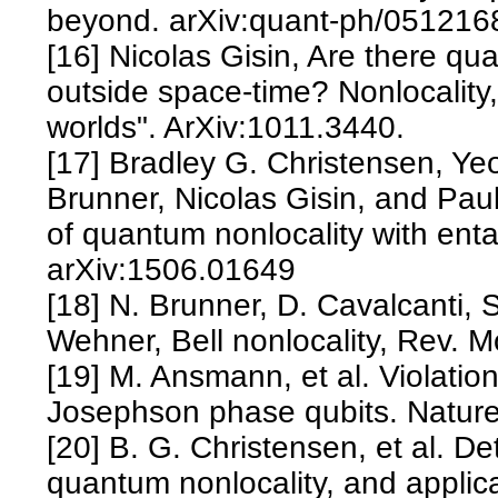
beyond. arXiv:quant-ph/051216
[16] Nicolas Gisin, Are there q
outside space-time? Nonlocality,
worlds". ArXiv:1011.3440.
[17] Bradley G. Christensen, Ye
Brunner, Nicolas Gisin, and Paul
of quantum nonlocality with ent
arXiv:1506.01649
[18] N. Brunner, D. Cavalcanti, S
Wehner, Bell nonlocality, Rev. 
[19] M. Ansmann, et al. Violation 
Josephson phase qubits. Nature
[20] B. G. Christensen, et al. De
quantum nonlocality, and applica