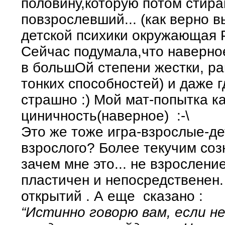
половину,которую потом стираю
повзрослевший... (как верно 
детской психики окружающа
Сейчас подумала,что наверно
в большОй степени жестки, р
тонких способностей) и даже г
страшно :) Мой мат-попытка ка
циничность(наверное) :-\
Это же тоже игра-взрослые-де
взрослого? Более текучим соз
зачем мне это... не взрослени
пластичен и непосредственен.
открытий . А еще сказано :
“Истинно говорю вам, если н