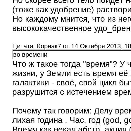
Но скорее всего тело пойдёт 
(тоже как удобрение) раствор
Но каждому мнится, что из не
высококачественное удо_брени
Цитата: Корнак7 от 14 Октября 2013, 18
во времени
Что ж такое тогда "время"? У 
жизни, у Земли есть время её ж
галактики - своё, свой цикл бы
разрушится с истечением врем
Почему так говорим: Делу врем
лихая година . Час, год (god, go
Время как некая абстр_акция 