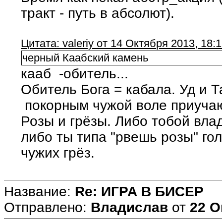
тракт - путь в абсолют).
Цитата: valeriy от 14 Октября 2013, 18:
черный Каабский камень
кааб -обитель...
Обитель Бога = кабала. Уд и 
покорным чужой воле приуча
Розы и грёзы. Либо тобой вла
либо ты типа "рвешь розы" го
чужих грёз.
Название:
Re: ИГРА В БИСЕР
Отправлено:
Владислав
от
22 О