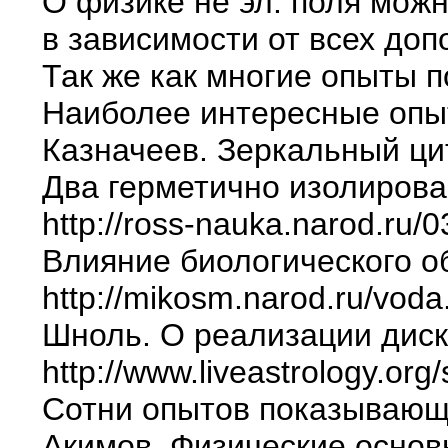
О физике не эл. поля можн
в зависимости от всех до
Так же как многие опыты 
Наиболее интересные опы
Казначеев. Зеркальный ци
Два герметично изолирова
http://ross-nauka.narod.ru/
Влияние биологического о
http://mikosm.narod.ru/voda
Шноль. О реализации диск
http://www.liveastrology.org
Сотни опытов показывающи
Акимов. Физические основ