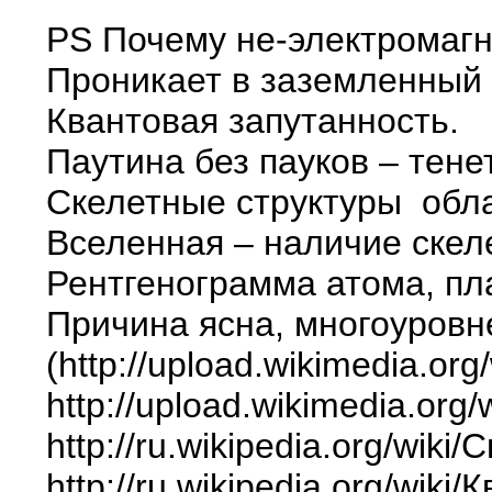
PS Почему не-электромаг
Проникает в заземленный м
Квантовая запутанность.
Паутина без пауков – тене
Скелетные структуры обла
Вселенная – наличие скел
Рентгенограмма атома, пл
Причина ясна, многоуровн
(http://upload.wikimedia.o
http://upload.wikimedia.or
http://ru.wikipedia.org/wi
http://ru.wikipedia.org/wik