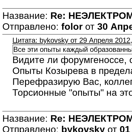
Название:
Re: НЕЭЛЕКТРО
Отправлено:
folor
от
30 Апре
Цитата: bykovsky от 29 Апреля 2012,
Все эти опыты каждый образованны
Видите ли форумгеноссе, с
Опыты Козырева в предела
Перефразирую Вас, коллега
Торсионные "опыты" на эт
Название:
Re: НЕЭЛЕКТРО
Отправлено:
bykovsky
от
01