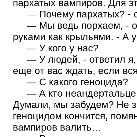
пархатых вампиров. Для эт
— Почему пархатых? - с
— Мы ведь порхаем, - отв
руками как крыльями. - А у
— У кого у нас?
— У людей, - ответил я, ч
еще от вас ждать, если вс
— С какого геноцида?
— А кто неандертальцев 
Думали, мы забудем? Не з
геноцидом кончится, помян
вампиров валить…