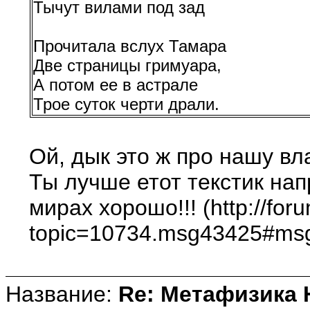
Тычут вилами под зад
Прочитала вслух Тамара
Две страницы гримуара,
А потом ее в астрале
Трое суток черти драли.
Ой, дык это ж про нашу вл
Ты лучше етот текстик нап
мирах хорошо!!! (http://for
topic=10734.msg43425#ms
Название:
Re: Метафизика 