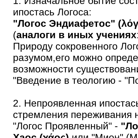
1. Изначальное бытие сос
ипостась Логоса:
"Логос Эндиафетос" (λόγ
(
аналоги в иных учениях
Природу сокровенного Лог
разумом,его можно опреде
возможности существовани
"Введение в теологию - "Пон
2. Непроявленная ипостас
стремления переживания н
"Логос Проявленный" -
"Ло
Хаос (χάος)
или "Мион" (Μ