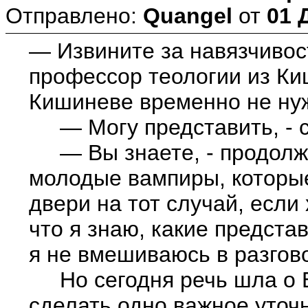
Отправлено:
Quangel
от
01 
— Извините за навязчивост
профессор теологии из Ки
Кишиневе временно не ну
— Могу представить, - ск
— Вы знаете, - продолжа
молодые вампиры, которые
двери на тот случай, если
что я знаю, какие предст
я не вмешиваюсь в разгов
Но сегодня речь шла о Бо
сделать одно важное уточн