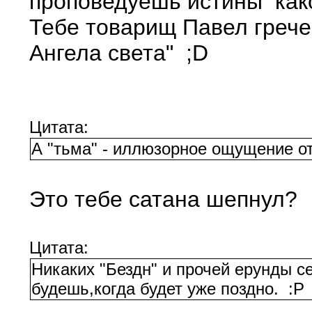
проповедуешь истины како
Тебе товарищ Павел грече
Ангела света" ;D
Цитата:
А "тьма" - иллюзорное ощущение от
Это тебе сатана шепнул?
Цитата:
Никаких "Бездн" и прочей ерунды се
будешь,когда будет уже поздно. :P