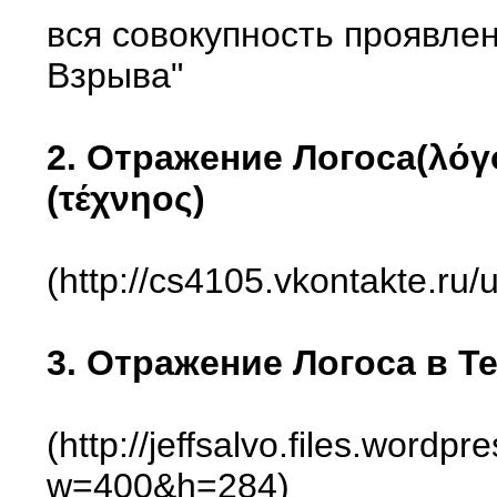
вся совокупность проявле
Взрыва"
2. Отражение Логоса(λόγο
(τέχνηoς)
(http://cs4105.vkontakte.r
3. Отражение Логоса в Те
(http://jeffsalvo.files.word
w=400&h=284)