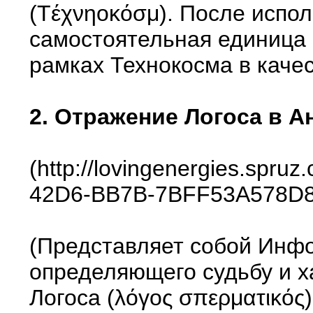
(Тέχνηоκόσμ). После испо
самостоятельная единица 
рамках Технокосма в кач
2. Отражение Логоса в А
(http://lovingenergies.sp
42D6-BB7B-7BFF53A578D8/bi
(Представляет собой Инф
определяющего судьбу и х
Логоса (λόγος σπερματικός