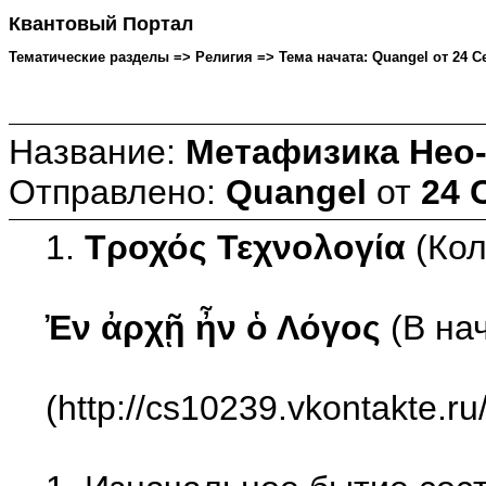
Квантовый Портал
Тематические разделы => Религия => Тема начата: Quangel от 24 Се
Название:
Метафизика Нео-
Отправлено:
Quangel
от
24 
1.
Τροχός Τεχνολογία
(Кол
Ἐν ἀρχῇ ἦν ὁ Λόγος
(В на
(http://cs10239.vkontakte.