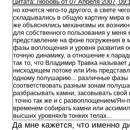
Цитата: Любовь от 07 Апреля 2007, 09:
но хочется чего-то другого, в свете ч
складывались в общую картину мира в
же объяснялись механизмы их возникно
для собственного пользования у меня 
представление на фоне погружения в м
фазы воплощения и уровня развития о
точную динамику, а отношение к парад
так то, что Владимир Травка называет д
нисходящем потоке или Инь представле
одному полушарию... различные фазы
соответствовать разным зонам полушари
разбрасывать камни, засовывать свой н
точно так же и с развоплощением/Ян-
временем собирать камни или ассимил
высших уровнях/в тонких телах...
Да мне кажется, что именно д