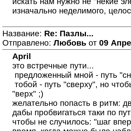
искать нам нужно не "некие эл
изначально неделимого, целос
Название:
Re: Пазлы...
Отправлено:
Любовь
от
09 Апре
April
это встречные пути...
предложенный мной - путь "сни
тобой - путь "сверху", но что
"верх" ;)
желательно попасть в ритм: дв
дабы пробвигаться таки по пут
чтобы не случилось: "шаг впере