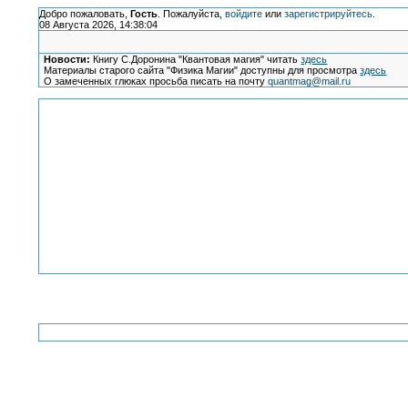
Добро пожаловать,
Гость
. Пожалуйста,
войдите
или
зарегистрируйтесь
.
08 Августа 2026, 14:38:04
Новости:
Книгу С.Доронина "Квантовая магия" читать
здесь
Материалы старого сайта "Физика Магии" доступны для просмотра
здесь
О замеченных глюках просьба писать на почту
quantmag@mail.ru